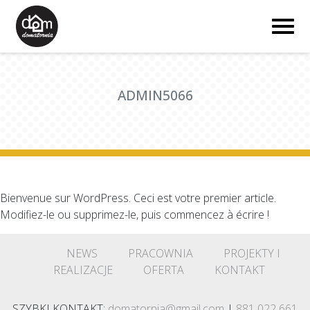
ADMIN5066
Bienvenue sur WordPress. Ceci est votre premier article.
Modifiez-le ou supprimez-le, puis commencez à écrire !
NEWS
PRACOWNIA
PROJEKTY I
REALIZACJE
OFERTA
KONTAKT
SZYBKI KONTAKT:
domatornia@gmail.com
|
881 022 661